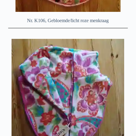
Nr. K106, Gebloemde/licht roze menkraag